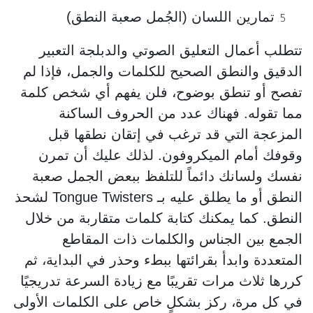
تمارين اللسان (الجُمل صعبة النطق)
تتطلب أعمال التعليق الصوتي والدبلجة التعبير
الدقيق والنطق الصحيح للكلمات والجمل، فإذا لم
تفصح أو تنطق بوضوح، فلن يفهم أي شخص كلمة
مما تقوله. فهناك عدد من الحروف الساكنة
المزعجة التي قد ترغب في إتقان نطقها قبل
وقوفك أمام الميكروفون. لذلك عليك أن تمرن
نفسك ولسانك دائماً للتلفظ ببعض الجمل صعبة
النطق أو ما يطلق عليه بـ Tongue Twisters لشحذ
النطق. كما يمكنك كتابة كلمات متقاربة من خلال
الجمع بين الجناس والكلمات ذات المقاطع
المتعددة وابدأ بقرائتها ببطء وحذر في البداية، ثم
كررها ثلاث مرات تقريبًا مع زيادة السرعة تدريجيًا
في كل مرة، ركز بشكلٍ خاص على الكلمات الأولى