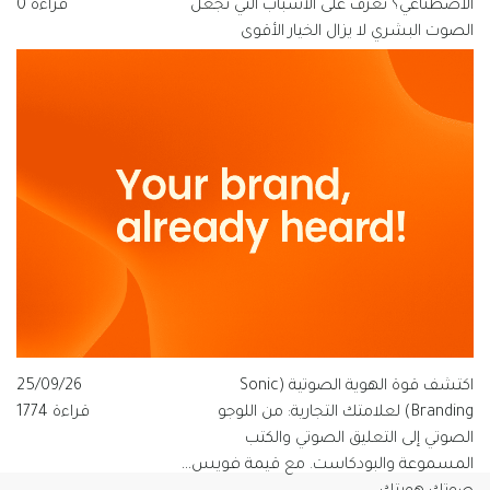
الاصطناعي؟ تعرّف على الأسباب التي تجعل
قراءة 0
الصوت البشري لا يزال الخيار الأقوى
للعلامات التجارية الناطقة بالعربية، ولماذا
تتبنى قيمة فويس شعار "الصوت الذي
يفهم العربية".
اكتشف قوة الهوية الصوتية (Sonic
25/09/26
Branding) لعلامتك التجارية: من اللوجو
قراءة 1774
الصوتي إلى التعليق الصوتي والكتب
المسموعة والبودكاست. مع قيمة فويس…