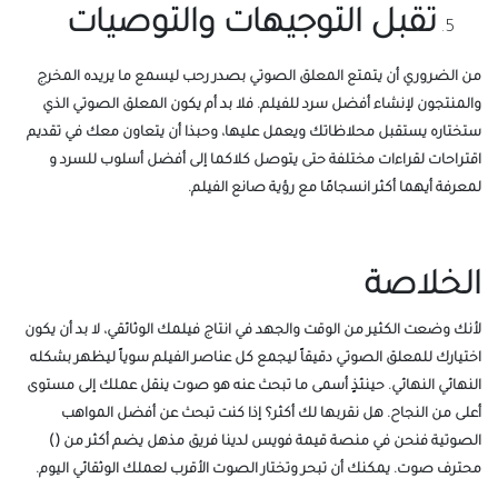
تقبل التوجيهات والتوصيات
من الضروري أن يتمتع المعلق الصوتي بصدر رحب ليسمع ما يريده المخرج
والمنتجون لإنشاء أفضل سرد للفيلم. فلا بد أم يكون المعلق الصوتي الذي
ستختاره يستقبل محلاظاتك ويعمل عليها، وحبذا أن يتعاون معك في تقديم
اقتراحات لقراءات مختلفة حتى يتوصل كلاكما إلى أفضل أسلوب للسرد و
لمعرفة أيهما أكثر انسجامًا مع رؤية صانع الفيلم.
الخلاصة
لأنك وضعت الكثير من الوقت والجهد في انتاج فيلمك الوثائقي، لا بد أن يكون
اختيارك للمعلق الصوتي دقيقاً ليجمع كل عناصر الفيلم سوياً ليظهر بشكله
النهائي النهائي. حينئذٍ أسمى ما تبحث عنه هو صوت ينقل عملك إلى مستوى
أعلى من النجاح. هل نقربها لك أكثر؟ إذا كنت تبحث عن أفضل المواهب
الصوتية فنحن في منصة قيمة فويس لدينا فريق مذهل يضم أكثر من ()
محترف صوت. يمكنك أن تبحر وتختار الصوت الأقرب لعملك الوثقائي اليوم.