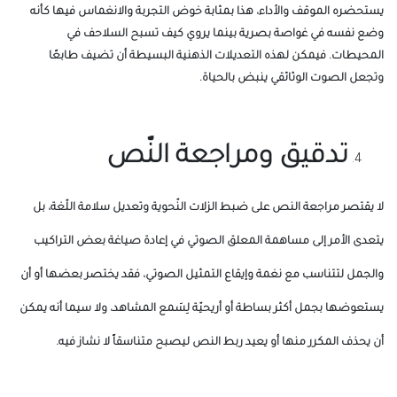
يستحضره الموقف والأداء، هذا بمثابة خوض التجربة والانغماس فيها كأنه
وضع نفسه في غواصة بصرية بينما يروي كيف تسبح السلاحف في
المحيطات. فيمكن لهذه التعديلات الذهنية البسيطة أن تضيف طابعًا
وتجعل الصوت الوثائقي ينبض بالحياة.
تدقيق ومراجعة النّص
لا يقتصر مراجعة النص على ضبط الزلات النّحوية وتعديل سلامة اللّغة، بل
يتعدى الأمر إلى مساهمة المعلق الصوتي في إعادة صياغة بعض التراكيب
والجمل لتتناسب مع نغمة وإيقاع التمثيل الصوتي، فقد يختصر بعضها أو أن
يستعوضها بجمل أكثر بساطة أو أريحيّة لِسَمع المشاهد، ولا سيما أنه يمكن
أن يحذف المكرر منها أو يعيد ربط النص ليصبح متناسقاً لا نشاز فيه.