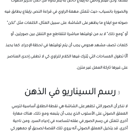
بعضاً. وكل فيلم وثائقي له إيقاع خاص به يتم بناؤه من خلال تحرير الصوت
والصورة بانسياب؛ حيث تتمثل مهمة الراوي في قراءة النص بإيقاع يطابق فيه
صوته مع ايقاع ما يظهر على الشاشة. على سبيل المثال، الكلمات مثل "لكن"
أو "ومع ذلك" لا بد من توقيتها مباشرة لتتقاطع مع التنقل بين صورتين، أو
كلمات تصف مشهد هجومي يجب أن يتم توقيتها في لحظة الإجراء. كما يحبذ
ألّا تطول المساحات التي يُترك فيها الكلام للراوي كي لا تطغى إحدى العناصر
على غيرها تاركة العمل غير متزن.
رسم السيناريو في الذهن
لا ننكر أن الصور التي تظهر على الشاشة هي نقطة انطلاق أساسية لترسي
المعلق الصوتي على الأسلوب الذي يجب أن يتبعه؛ ومع ذلك، هناك مهارة
أخرى تتمثل في رسم الصور في عقله لتساعده في إحياء السرد. ومن ناحية
أخرى، قد يتخيل المعلق الصوتي أنه يروي تلك القصة لصديق أو جمهور كي