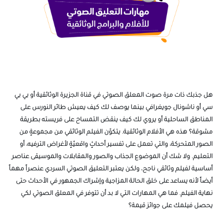
هل جذبك ذات مرة صوت المعلق الصوتي في قناة الجزيرة الوثائقية أو بي بي
سي أو ناشونال جويغرافي بينما يوصف لك كيف يعيش طائر النورس على
المناطق الساحلية أو يروي لك كيف ينقض التمساح على فريسته بطريقة
مشوقة؟ هذه هي الأفلام الوثائقية. يتكوّن الفيلم الوثائقي من مجموعةٍ من
الصور المتحركة، والتي تعمل على تفسير أحداثٍ واقعيّةٍ لأغراض الترفيه، أو
التعليم. ولا شك أن الموضوع الجذاب والصور والمقابلات والموسيقى عناصر
أساسية لفيلم وثائقي ناجح، ولكن يعتبر التعليق الصوتي السردي عنصراً مهماً
أيضاً لأنه يساعد على خلق الحالة المزاجية وإشراك الجمهور في الأحداث حتى
نهاية الفيلم. فما هي المهارات التي لا بد أن تتوفر في المعلق الصوتي لكي
يحصل فيلمك على جوائز قيمة؟