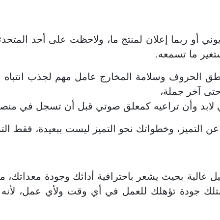
زيوني أو ربما إعلان لمنتج ما، ولاحظت على أحد المتح
تغير ما تسمعه.
 نطق الحروف وسلامة المخارج عامل مهم لجذب انتباه ا
حتى آخر جملة،
ي لابد وأن تراعيه كمعلق صوتي قبل أن تسجل في منصة
 عن التميز، وخطواتك نحو التميز ليست ببعيدة، فقط ال
عالية بحيث يشعر باحترافية أدائك وجودة معداتك، ما
تمتلك جودة تؤهلك للعمل في أي وقت ولأي عمل، لأنه ف