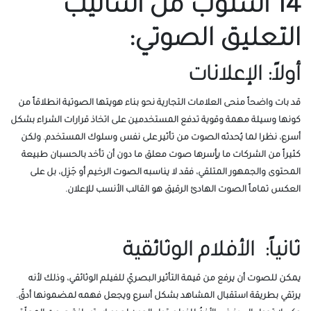
14 أسلوب من أساليب
التعليق الصوتي:
أولاً: الإعلانات
قد بات واضحاً منحى العلامات التجارية نحو بناء هويتها الصوتية انطلاقاً من
كونها وسيلة مهمة وقوية تدفع المستخدمين على اتخاذ قرارات الشراء بشكل
أسرع، نظرا لما يُحدثه الصوت من تأثير على نفس وسلوك المستخدم. ولكن
كثيراً من الشركات ما يأٍسرها صوت معلق ما دون أن تأخد بالحسبان طبيعة
المحتوى والجمهور المتلقي، فقد لا يناسبه الصوت الرخيم أو جَزِل، بل على
العكس تماماً الصوت الهادئ الرقيق هو القالب الأنسب للإعلان.
ثانياً: الأفلام الوثائقية
يمكن للصوت أن يرفع من قيمة التأثير البصريّ للفيلم الوثائقي، وذلك لأنه
يرتقي بطريقة استقبال المشاهد بشكل أسرع ويجعل فهمه لمضمونها أدقّ.