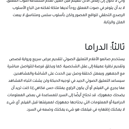
وكي لا تحول إلى رفض الأذنُ للفيلم قبل العين لعدم استساغة صوت المعلّق،
لا بد أن يتوفر في صوت المعلق روحاً لديها ملكة تمكنه من اتباع الأسلوب
الرصدي التحققي للواقع المصور ولكن بأسلوب سلس ومتناسق لا يبعت
الملل والرتابة.
ثالثاً: الدراما
يستخدم صانعو الأفلام التعليق الصوتي لتقديم عرض سريع ورواية قصص
وتقديم نظرة عميقة إلى عقل الشخصية. كما ويخلق فرصة للتواصل مباشرة
مع الجمهور، ويعمل كحلقة وصل بين الحدث على الشاشة والمشاهدين.
سيساعد التعليق الصوتي الجيد في توجيه الحبكة ولن يشتت انتباه المشاهد
عما يجري في الفيلم، أو أن يكون الراوي يمتلك حس فكاهي إذا كنت تريد أن
يضحك جمهورك. قد تحتاج أيضًا إلى السرد للمساعدة في بعض المعلومات
الدرامية أو المعلومات التي يحتاجها جمهورك لمعرفتها قبل الفيلم. أي شيء
لا يمكنك إظهاره في فيلمك هو شيء يمكنك وضعه في السرد.