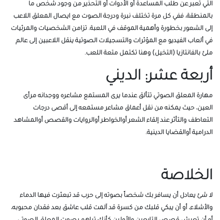
التي تعبر عن طلب المساعدة أو الأدوات أو التحذير من وجود شخص ما
بالمنطقة، ففي كل مرة تختلف نبرة ودرجة الصوت مع ايصال المعلق اللاعب
إلى الشعور بخطورة وأهمية الموقف في اللعبة. تزامن الشخصيات والمرئيات
في ألعاب الفيديو مع المؤثرات والتسجيلات الصوتية ينقل اللاعبين إلى عالم
ملئ بالفانتازيا (التخيل) وهنا تكتمل متعة اللعب.
أربعة عشر: الديني
مهارة المعلق الصوتي تتألق عندما يرى المستمع مشاعره ووجدانه مرأى
العين، حيث يمكنه من نقل أعماق مشاعر مستمعه إلى أقصى درجات
التعاطف والتأثر عند إلقاء الشعر أوالخواطر أوالروايات والقصص أوالمشاهد
الدرامية أوالقضايا الدينية.
الخلاصة
لا شئ يعادل أن يسافر بك شخصاً بصوته إلى حرب قد تبعثرت فيها الدماء
والأشلاء، أو أن يبكي قلبك من كسرة قد آلمت قلب عاشق بعد فقدان محبوبه،