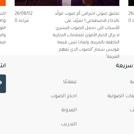
26
تعليق صوتي احترافي أم صوت مولّد
26/08/02
0
بالذكاء الاصطناعي؟ تعرّف على
قراءة 0
الأسباب التي تجعل الصوت البشري
الل
لا يزال الخيار الأقوى للعلامات التجارية
وال
الناطقة بالعربية، ولماذا تتبنى قيمة
قيم
فويس شعار "الصوت الذي يفهم
العربية".
 سريعة
اشت
ة
عملائنا
فات الصوتية
احجز الصوت
ت
المدونة
التدريب