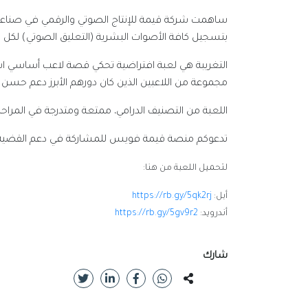
ساهمت شركة قيمة للإنتاج الصوتي والرقمي في صناعة ا
بتسجيل كافة الأصوات البشرية (التعليق الصوتي) لكل م
التغريبة هي لعبة افتراضية تحكي قصة لاعب أساسي اس
مجموعة من اللاعبين الذين كان دورهم الأبرز دعم حسن 
اللعبة من التصنيف الدرامي، ممتعة ومتدرجة في المراحل
تدعوكم منصة قيمة فويس للمشاركة في دعم القضية الف
لتحميل اللعبة من هنا:
أبل:
https://rb.gy/5qk2rj
أندرويد:
https://rb.gy/5gv9r2
شارك