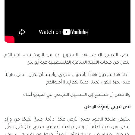
النص التدريبي الجديد لهذا الأسبوع هو من البودكاست، اخترنالكم
النص من كلمات الأديبة الشاعرة الفلسطينية هبة أبو ندى
الأداء هنا سيكون هادئًا بأسلوب سردي، وأحببنا أن يكون النص طويلًا
هذه المرة ليكون تحديًا جديدّا لكم لإبراز أصواتكم
ولا تنس أن تستمع إلى التسجيل المرجعي في الفيديو أعلاه
نص تدريبي رقم23: الوطن
ستبقى علاقة الجنود بهذهِ الأرض هكذا دائَما، جنديٌ لقيطٌ من وراءِ
النهر، ومن نكرةِ الكلمات، ومن كراهية الصفيح، مدجج بكلِّ شيء حتَّى