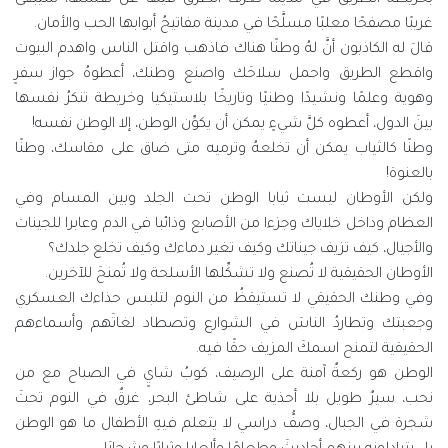
بخريطة الطريق في مدينة تعرِّف الطرقُ فيها عن نفسها، سيبقى
غريبًا مصفحًا معلبًا مسلَّحًا في مدينة مفاتيحُ أبوابها الحب والأمان.
قالَ له الكاذبون أنَّ لهُ وطنًا هناك فاذهب واقتل الناس واهدم البيوت
واقطع الطريق واحمل سلاحَك واصنع وطنك، أعطوهُ جواز سفرٍ
وهوية وعلمًا ونشيدًا وطنيًا وتاريخًا بلاستيكيا وخريطة تنكرُ نفسها
بينَ الدول، أعطوه كلَّ شيءٍ يمكن أن يكوِّن الوطن، إلا الوطن نفسه!
وطنًا كالثياب يمكن أن تخلعهُ وترميه متى ضاق على مقاسك، وطنًا
بالعنوة!
ولكن الأوطان ليست ثيابا الوطن تحت الجلد وبين المسام وفي
العظام وداخل خلاياك وجزءا من الأصابع وذائبا في الدم وعابرا للجينات
والأجيال، كيف تزيف جيناتك وكيف تغير دماءك وكيف تخلع جلدك؟
الأوطان الحقيقية لا تُصنع ولا تشكِّلها الأسلحة ولا تُمنحَ للآخرين.
وفي وطنك الحقيقي لا تستيقظُ من النوم لتلبس حذاءك العسكري
وجعبتك وتطاردُ الناسَ في الشوارع وتصطاد لغاتَهم وأسماءهم
الحقيقية لتمنح اسمكَ المزيف حقًا فيه.
الوطن هو ركعةٌ آمنة على الرصيف، كوبُ شايٍ في الصباح مع من
نحب، سيرٌ طويل بلا أحذية على شاطئ البحر، غرقٌ في النوم تحتَ
شجرة في الجبال، وصفُّ دراسي لا يتعلم فيهِ الأطفال ما هو الوطن