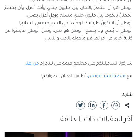
بل يتبادلونه بينهم أحاديثَ وطعامًا وألعابا وثيابًا وشجارَا.
الوطن هو أن تشعرَ بالأمان بين مليون جندي وأنت أعزل وأن يشعرَ
المحتلُّ بالخوف بينَ مليون جنديٍ مسلح ورجلٍ أعزل يصلي.
الوطن أن لا تكونَ طريقتك الوحيدة في السير فيه هيَ السلاح!
الوطن لا يُمنح ولا يصنع، الوطن هو نحن، ونحنُ الوطن فابحثوا عن
كناية أخرى في خرائط غير مأهولة بالحب والناس.
شاركونا تسجيلاتكم على مجتمع قيمة على تليجرام
من هنا
مع
منصة قيمة فويس
، أطلقوا العنان لأصواتكم!
شارك
آخر المقالات ذات العلاقة