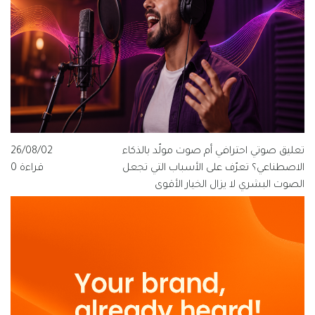
تعليق صوتي احترافي أم صوت مولّد بالذكاء
26/08/02
الاصطناعي؟ تعرّف على الأسباب التي تجعل
قراءة 0
الصوت البشري لا يزال الخيار الأقوى
للعلامات التجارية الناطقة بالعربية، ولماذا
تتبنى قيمة فويس شعار "الصوت الذي
يفهم العربية".