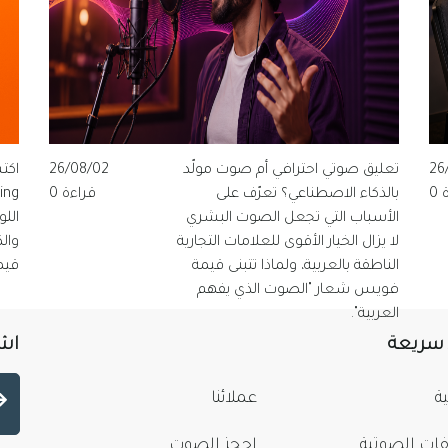
26
تعليق صوتي احترافي أم صوت مولّد
26/08/02
0
بالذكاء الاصطناعي؟ تعرّف على
قراءة 0
الأسباب التي تجعل الصوت البشري
الل
لا يزال الخيار الأقوى للعلامات التجارية
وال
الناطقة بالعربية، ولماذا تتبنى قيمة
قيم
فويس شعار "الصوت الذي يفهم
العربية".
 سريعة
اشت
ة
عملائنا
فات الصوتية
احجز الصوت