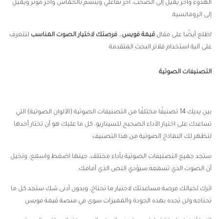
الهدوء وآخر يميل إلى الصخب، آخر تفاعلي ويتسم بالحماس وآخر مؤثر ويميل
إلى الرومانسية.
اطلع أيضًا على مقال
قيمة فويس.. فرصتك لاختيار الصوت المناسب
لتتعرف
على آلية استخدام فلاتر البحث المتقدمة
التصنيفات الصوتية
بين يديك 14 تصنيفًا مختلفًا من التصنيفات الصوتية (الألوان الصوتية) التي
تساعدك على اختيار الأداء الصحيح للسيناريو، كل ما عليك هو أن تختار أحدها
لتظهر لك النماذج الصوتية من هذا التصنيف
ستجد جميع التصنيفات الصوتية بأداء مختلف، حينها اضغط واسمع، وتخيل
أن الصوت الذي تسمعه سيؤدي النص الذي أمامك.
اترك لخيالك فرصة مساعدتك لاختيار ما تحتاج، وبدون أدنى شك ستجد كل ما
تحتاجه ولن تجده بهذه الجودة والمميزات سوى في منصة قيمة فويس.