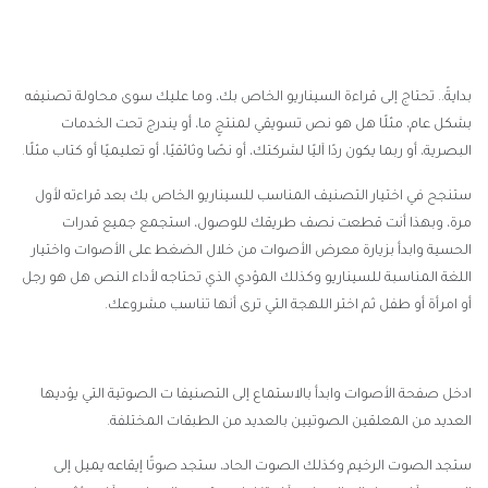
بدايةً.. تحتاج إلى قراءة السيناريو الخاص بك، وما عليك سوى محاولة تصنيفه
بشكل عام، مثلًا هل هو نص تسويقي لمنتجٍ ما، أو يندرج تحت الخدمات
البصرية، أو ربما يكون ردًا آليًا لشركتك، أو نصًا وثائقيًا، أو تعليميًا أو كتاب مثلًا.
ستنجح في اختيار التصنيف المناسب للسيناريو الخاص بك بعد قراءته لأول
مرة، وبهذا أنت قطعت نصف طريقك للوصول، استجمع جميع قدرات
الحسية وابدأ بزيارة معرض الأصوات من خلال الضغط على الأصوات واختيار
اللغة المناسبة للسيناريو وكذلك المؤدي الذي تحتاجه لأداء النص هل هو رجل
أو امرأة أو طفل ثم اختر اللهجة التي ترى أنها تناسب مشروعك.
ادخل صفحة الأصوات وابدأ بالاستماع إلى التصنيفا ت الصوتية التي يؤديها
العديد من المعلقين الصوتيين بالعديد من الطبقات المختلفة.
ستجد الصوت الرخيم وكذلك الصوت الحاد، ستجد صوتًا إيقاعه يميل إلى