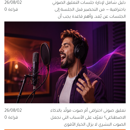
دليل شامل لإدارة جلسات التعليق الصوتي
26/08/02
باحترافية — من التحضير قبل الجلسة إلى
قراءة 0
الجلسات عن بُعد، وأهم قاعدة يجب أن
يعرفها كل مخرج ومنتج وفنان صوت.
تعليق صوتي احترافي أم صوت مولّد بالذكاء
26/08/02
الاصطناعي؟ تعرّف على الأسباب التي تجعل
قراءة 0
الصوت البشري لا يزال الخيار الأقوى