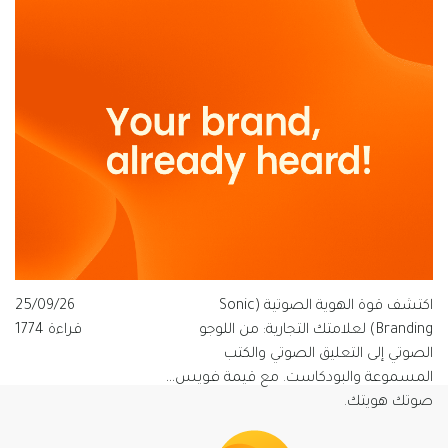
للعلامات التجارية الناطقة بالعربية، ولماذا
تتبنى قيمة فويس شعار "الصوت الذي
يفهم العربية".
اكتشف قوة الهوية الصوتية (Sonic
25/09/26
Branding) لعلامتك التجارية: من اللوجو
قراءة 1774
الصوتي إلى التعليق الصوتي والكتب
المسموعة والبودكاست. مع قيمة فويس…
صوتك هويتك.