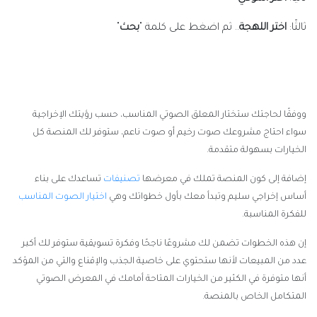
ثالثًا:
اختر اللهجة
.. ثم اضغط على كلمة "
بحث
"
ووفقًا لحاجتك ستختار المعلق الصوتي المناسب، حسب رؤيتك الإخراجية
سواء احتاج مشروعك صوت رخيم أو صوت ناعم، ستوفر لك المنصة كل
الخيارات بسهولة متقدمة.
إضافة إلى كون المنصة تملك في معرضها
تصنيفات
تساعدك على بناء
أساس إخراجي سليم وتبدأ معك بأول خطواتك وهي
اختيار الصوت المناسب
للفكرة المناسبة.
إن هذه الخطوات تضمن لك مشروعًا ناجحًا وفكرة تسويقية ستوفر لك أكبر
عدد من المبيعات لأنها ستحتوي على خاصية الجذب والإقناع والتي من المؤكد
أنها متوفرة في الكثير من الخيارات المتاحة أمامك في المعرض الصوتي
المتكامل الخاص بالمنصة.