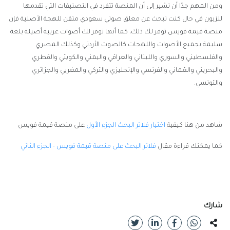
ومن المهم جدًا أن نشير إلى أن المنصة تتفرد في التصنيفات التي تقدمها
للزبون في حال كنت تبحث عن معلق صوتي سعودي متقن للهجة الأصلية فإن
منصة قيمة فويس توفر لك ذلك، كما أنها توفر لك أصوات عربية أصيلة بلغة
سليمة بجميع الأصوات واللهجات كالصوت الأردني وكذلك المصري
والفلسطيني والسوري واللبناني والعراقي واليمني والكويتي والقطري
والبحريني والعُماني والفرنسي والإنجليزي والتركي والمغربي والجزائري
والتونسي.
شاهد من هنا كيفية
اختيار فلاتر البحث الجزء الأول
على منصة قيمة فويس
كما يمكنك قراءة مقال
فلاتر البحث على منصة قيمة فويس - الجزء الثاني
شارك