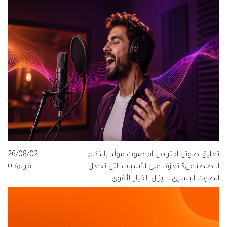
يعرفها كل مخرج ومنتج وفنان صوت.
تعليق صوتي احترافي أم صوت مولّد بالذكاء
26/08/02
الاصطناعي؟ تعرّف على الأسباب التي تجعل
قراءة 0
الصوت البشري لا يزال الخيار الأقوى
للعلامات التجارية الناطقة بالعربية، ولماذا
تتبنى قيمة فويس شعار "الصوت الذي
يفهم العربية".