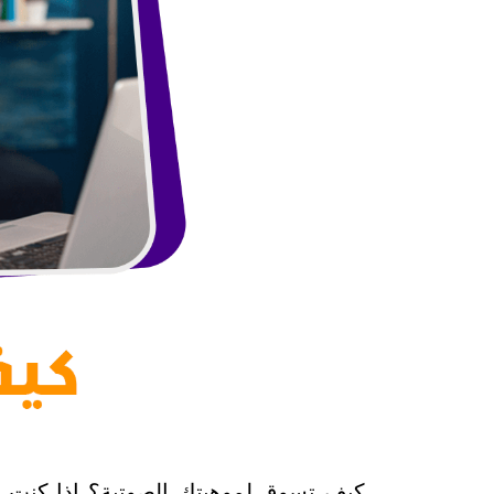
كيف تسوق لموهبتك الصوتية؟ إذا كنت تمت