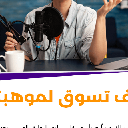
لك صوتاً جيداً مع إتقان مبادئ التعليق الصوتي وحسن 