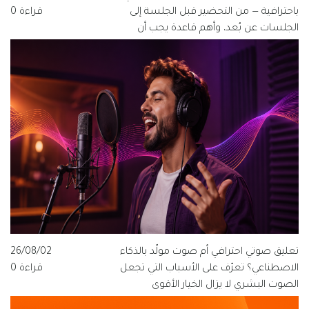
باحترافية — من التحضير قبل الجلسة إلى
قراءة 0
الجلسات عن بُعد، وأهم قاعدة يجب أن
يعرفها كل مخرج ومنتج وفنان صوت.
تعليق صوتي احترافي أم صوت مولّد بالذكاء
26/08/02
الاصطناعي؟ تعرّف على الأسباب التي تجعل
قراءة 0
الصوت البشري لا يزال الخيار الأقوى
للعلامات التجارية الناطقة بالعربية، ولماذا