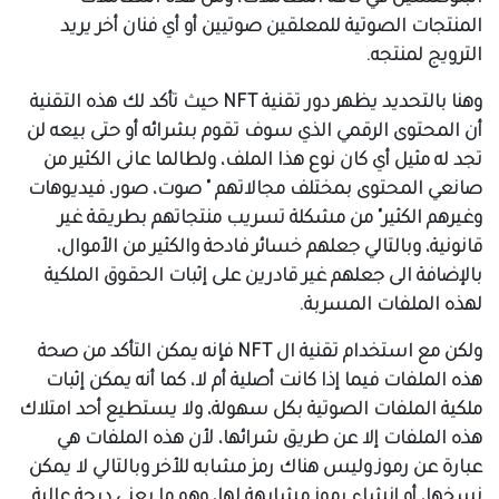
المنتجات الصوتية للمعلقين صوتيين أو أي فنان أخر يريد
الترويج لمنتجه.
وهنا بالتحديد يظهر دور تقنية NFT حيث تأكد لك هذه التقنية
أن المحتوى الرقمي الذي سوف تقوم بشرائه أو حتى بيعه لن
تجد له مثيل أي كان نوع هذا الملف، ولطالما عانى الكثير من
صانعي المحتوى بمختلف مجالاتهم " صوت، صور، فيديوهات
وغيرهم الكثير" من مشكلة تسريب منتجاتهم بطريقة غير
قانونية، وبالتالي جعلهم خسائر فادحة والكثير من الأموال،
بالإضافة الى جعلهم غير قادرين على إثبات الحقوق الملكية
لهذه الملفات المسربة.
ولكن مع استخدام تقنية ال NFT فإنه يمكن التأكد من صحة
هذه الملفات فيما إذا كانت أصلية أم لا، كما أنه يمكن إثبات
ملكية الملفات الصوتية بكل سهولة، ولا يستطيع أحد امتلاك
هذه الملفات إلا عن طريق شرائها، لأن هذه الملفات هي
عبارة عن رموز وليس هناك رمز مشابه للأخر وبالتالي لا يمكن
نسخها، أو إنشاء رموز مشابهة لها، وهو ما يعني درجة عالية