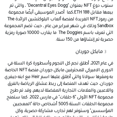
سنوب دوغ NFT بعنوان "Decentral Eyes Dogg" ، والتي تم
بيعها مقابل 188 ETH،كما أصدر الموسيقي أيضًا مجموعة
من رموز NFT الفريدة لمنصة ألعاب البلوكتشين الرائدة The
Sandbox وذلك في شهر فبراير من عام ، حيث تضم المجموعة
التي تعرف باسم The Doggies ما يقارب 10000 صورة رمزية
حصرية تم إنشاؤها من 150 سنة.
مايكل جوردان
في عام 2021، أطلق نجم كل النجوم وأسطورة كرة السلة في
الدوري الاميركي للمحترفين مايكل جوردان منصة NFT الخاصة
به ومقرها سولانا والتي أطلق عليها اسم Heir مع ابنه جيفري
جوردان، حيث تهدف المنصة إلى ربط عشاق الرياضة بالفرق
واللاعبين والعلامات التجارية المفضلة لديهم، وقد تم طرح
مجموعة NFT الأولى "6 حلقات" في مارس 2022. كما ستمنح
مجموعة الحلقات الستة 5005 أشخاص حالة "المعجبين
المؤسسين" وستوفر لهم تجارب مشاركة حصرية، وكل