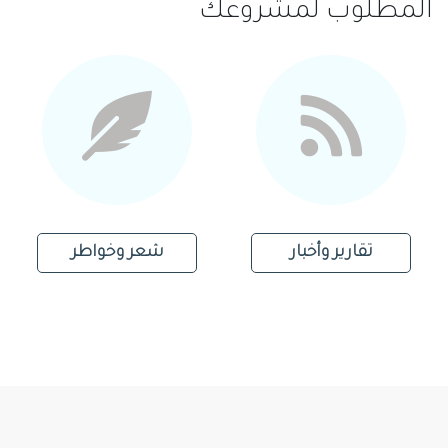
المطلوب لمشروعك
شعر وخواطر
قصص